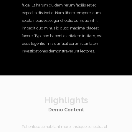
fuga. Et harum quidem rerum facilis est et
expedita distinctio. Nam libero tempore, cum
soluta nobis est eligendi optio cumque nihil
impedit quo minus id quod maxime placeat
facere. Typi non habent claritatem insitam; est
usus legentis in iis qui facit eorum claritatem.
Investigationes demonstraverunt lectores.
Highlights
Demo Content
Pellentesque habitant morbi tristique senectus et