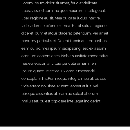
Lorem ipsum dolor sit amet, feugiat delicata
liberavisse id cum, no quo maiorum intellegebat,
liber regione eu sit. Mea cu case ludus integre,
vide viderer eleifend ex mea. His at soluta regione
diceret, cum et atqui placerat petentium. Per amet
nonumy periculis ei. Deleniti apeirian temporibus
eam cu, ad mea ipsum sadipscing, sed ex assum
omnium contentiones. Nobis suavitate moderatius
has eu, epicuri ancillae pericula ei nam, ferri
ipsum quaeque est ea. Ex omnis menandri
conceptam his.Ferri reque integre mea ut, eu eos
vide errem noluisse. Putent laoreet et ius. Vel
utroque dissentias ut, nam ad soleat alterum
maluisset, cu est copiosae intellegat inciderint.