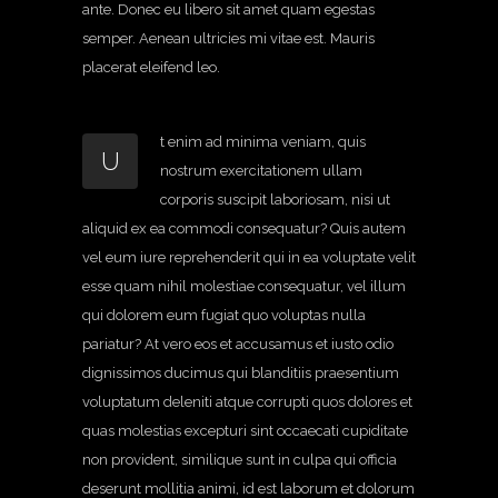
ante. Donec eu libero sit amet quam egestas
semper. Aenean ultricies mi vitae est. Mauris
placerat eleifend leo.
t enim ad minima veniam, quis
U
nostrum exercitationem ullam
corporis suscipit laboriosam, nisi ut
aliquid ex ea commodi consequatur? Quis autem
vel eum iure reprehenderit qui in ea voluptate velit
esse quam nihil molestiae consequatur, vel illum
qui dolorem eum fugiat quo voluptas nulla
pariatur? At vero eos et accusamus et iusto odio
dignissimos ducimus qui blanditiis praesentium
voluptatum deleniti atque corrupti quos dolores et
quas molestias excepturi sint occaecati cupiditate
non provident, similique sunt in culpa qui officia
deserunt mollitia animi, id est laborum et dolorum