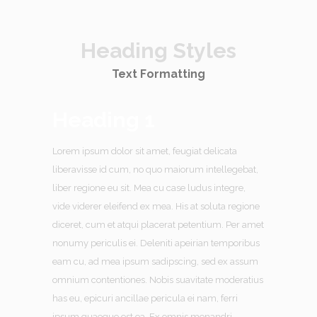
Heading Styles
Text Formatting
Heading 1
Lorem ipsum dolor sit amet, feugiat delicata
liberavisse id cum, no quo maiorum intellegebat,
liber regione eu sit. Mea cu case ludus integre,
vide viderer eleifend ex mea. His at soluta regione
diceret, cum et atqui placerat petentium. Per amet
nonumy periculis ei. Deleniti apeirian temporibus
eam cu, ad mea ipsum sadipscing, sed ex assum
omnium contentiones. Nobis suavitate moderatius
has eu, epicuri ancillae pericula ei nam, ferri
ipsum quaeque est ea. Ex omnis menandri