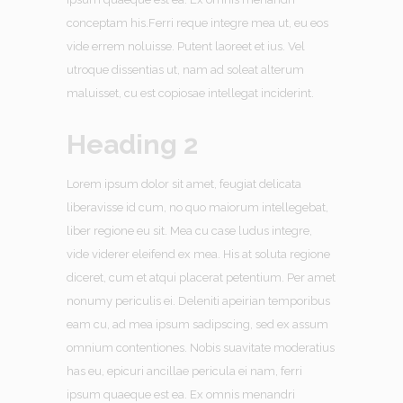
conceptam his.Ferri reque integre mea ut, eu eos
vide errem noluisse. Putent laoreet et ius. Vel
utroque dissentias ut, nam ad soleat alterum
maluisset, cu est copiosae intellegat inciderint.
Heading 2
Lorem ipsum dolor sit amet, feugiat delicata
liberavisse id cum, no quo maiorum intellegebat,
liber regione eu sit. Mea cu case ludus integre,
vide viderer eleifend ex mea. His at soluta regione
diceret, cum et atqui placerat petentium. Per amet
nonumy periculis ei. Deleniti apeirian temporibus
eam cu, ad mea ipsum sadipscing, sed ex assum
omnium contentiones. Nobis suavitate moderatius
has eu, epicuri ancillae pericula ei nam, ferri
ipsum quaeque est ea. Ex omnis menandri