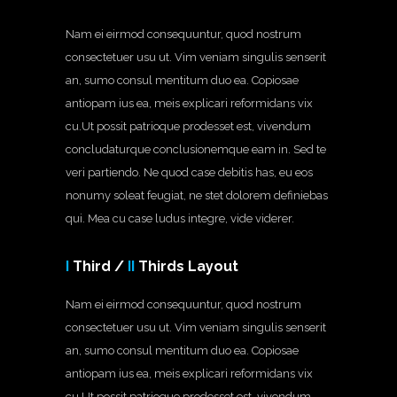
Nam ei eirmod consequuntur, quod nostrum
consectetuer usu ut. Vim veniam singulis senserit
an, sumo consul mentitum duo ea. Copiosae
antiopam ius ea, meis explicari reformidans vix
cu.Ut possit patrioque prodesset est, vivendum
concludaturque conclusionemque eam in. Sed te
veri partiendo. Ne quod case debitis has, eu eos
nonumy soleat feugiat, ne stet dolorem definiebas
qui. Mea cu case ludus integre, vide viderer.
I
Third /
II
Thirds Layout
Nam ei eirmod consequuntur, quod nostrum
consectetuer usu ut. Vim veniam singulis senserit
an, sumo consul mentitum duo ea. Copiosae
antiopam ius ea, meis explicari reformidans vix
cu.Ut possit patrioque prodesset est, vivendum