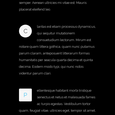
semper. Aenean ultricies mi vitae est. Mauris
placerat eleifend leo.
laritas est etiam processus dynamicus,
C
qui sequitur mutationem
consuetudium lectorum. Mirum est
notare quam littera gothica, quam nunc putamus
parum claram, anteposuerit litterarum formas
humanitatis per seacula quarta decima et quinta
decima. Eodem modo typi, qui nunc nobis
videntur parum clari.
ellentesque habitant morbi tristique
P
senectus et netus et malesuada fames
ac turpis egestas. Vestibulum tortor
quam, feugiat vitae, ultricies eget, tempor sit amet,