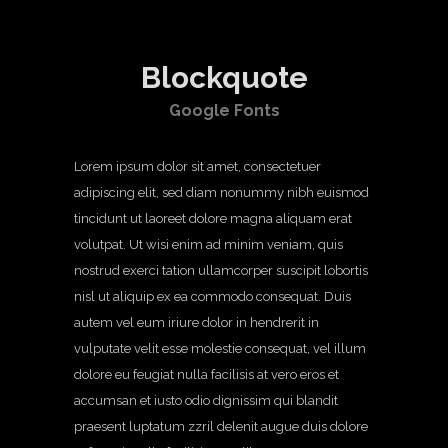
Blockquote
Google Fonts
Lorem ipsum dolor sit amet, consectetuer
adipiscing elit, sed diam nonummy nibh euismod
tincidunt ut laoreet dolore magna aliquam erat
volutpat. Ut wisi enim ad minim veniam, quis
nostrud exerci tation ullamcorper suscipit lobortis
nisl ut aliquip ex ea commodo consequat. Duis
autem vel eum iriure dolor in hendrerit in
vulputate velit esse molestie consequat, vel illum
dolore eu feugiat nulla facilisis at vero eros et
accumsan et iusto odio dignissim qui blandit
praesent luptatum zzril delenit augue duis dolore