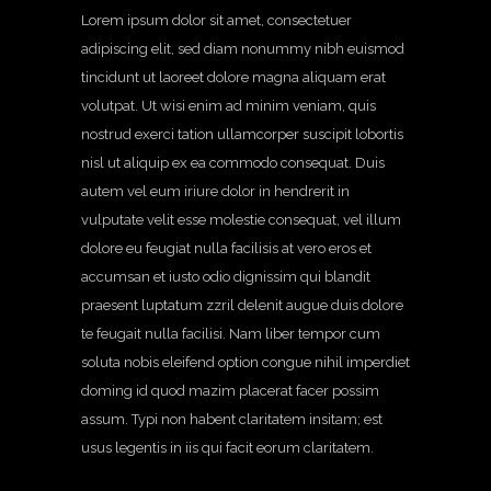
Lorem ipsum dolor sit amet, consectetuer
adipiscing elit, sed diam nonummy nibh euismod
tincidunt ut laoreet dolore magna aliquam erat
volutpat. Ut wisi enim ad minim veniam, quis
nostrud exerci tation ullamcorper suscipit lobortis
nisl ut aliquip ex ea commodo consequat. Duis
autem vel eum iriure dolor in hendrerit in
vulputate velit esse molestie consequat, vel illum
dolore eu feugiat nulla facilisis at vero eros et
accumsan et iusto odio dignissim qui blandit
praesent luptatum zzril delenit augue duis dolore
te feugait nulla facilisi. Nam liber tempor cum
soluta nobis eleifend option congue nihil imperdiet
doming id quod mazim placerat facer possim
assum. Typi non habent claritatem insitam; est
usus legentis in iis qui facit eorum claritatem.