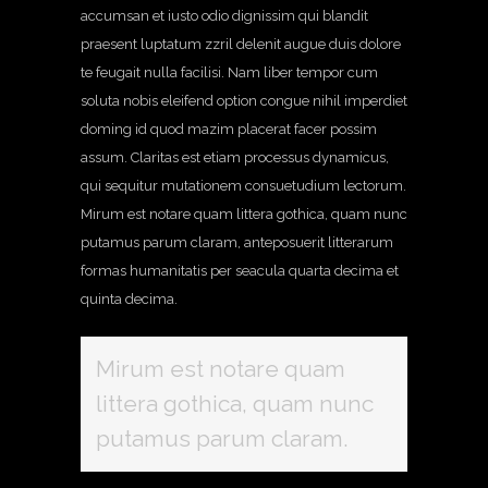
accumsan et iusto odio dignissim qui blandit
praesent luptatum zzril delenit augue duis dolore
te feugait nulla facilisi. Nam liber tempor cum
soluta nobis eleifend option congue nihil imperdiet
doming id quod mazim placerat facer possim
assum.
Claritas est etiam processus dynamicus,
qui sequitur mutationem consuetudium lectorum.
Mirum est notare quam littera gothica, quam nunc
putamus parum claram, anteposuerit litterarum
formas humanitatis per seacula quarta decima et
quinta decima.
Mirum est notare quam
littera gothica, quam nunc
putamus parum claram.