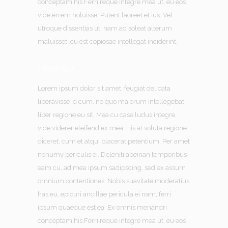
conceptam his.Ferri reque integre mea ut, eu eos
vide errem noluisse. Putent laoreet et ius. Vel
utroque dissentias ut, nam ad soleat alterum
maluisset, cu est copiosae intellegat inciderint.
Heading 4
Lorem ipsum dolor sit amet, feugiat delicata
liberavisse id cum, no quo maiorum intellegebat,
liber regione eu sit. Mea cu case ludus integre,
vide viderer eleifend ex mea. His at soluta regione
diceret, cum et atqui placerat petentium. Per amet
nonumy periculis ei. Deleniti apeirian temporibus
eam cu, ad mea ipsum sadipscing, sed ex assum
omnium contentiones. Nobis suavitate moderatius
has eu, epicuri ancillae pericula ei nam, ferri
ipsum quaeque est ea. Ex omnis menandri
conceptam his.Ferri reque integre mea ut, eu eos