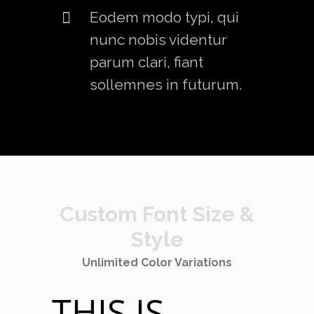
Eodem modo typi, qui
nunc nobis videntur
parum clari, fiant
sollemnes in futurum.
Custom Font Size &
Style
Unlimited Color Variations
THIS IS