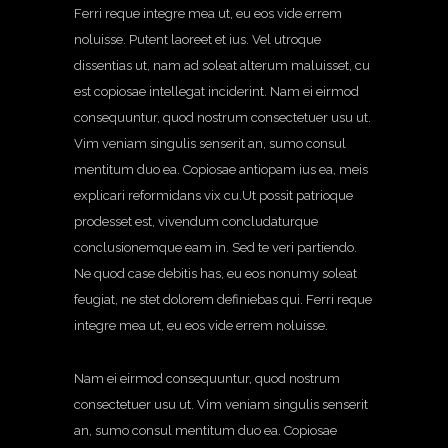
Ferri reque integre mea ut, eu eos vide errem
noluisse. Putent laoreet et ius. Vel utroque
dissentias ut, nam ad soleat alterum maluisset, cu
est copiosae intellegat inciderint. Nam ei eirmod
consequuntur, quod nostrum consectetuer usu ut.
Vim veniam singulis senserit an, sumo consul
mentitum duo ea. Copiosae antiopam ius ea, meis
explicari reformidans vix cu.Ut possit patrioque
prodesset est, vivendum concludaturque
conclusionemque eam in. Sed te veri partiendo.
Ne quod case debitis has, eu eos nonumy soleat
feugiat, ne stet dolorem definiebas qui. Ferri reque
integre mea ut, eu eos vide errem noluisse.
Nam ei eirmod consequuntur, quod nostrum
consectetuer usu ut. Vim veniam singulis senserit
an, sumo consul mentitum duo ea. Copiosae