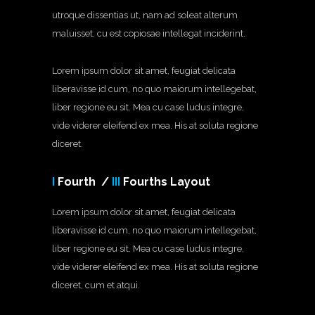
utroque dissentias ut, nam ad soleat alterum
maluisset, cu est copiosae intellegat inciderint.
Lorem ipsum dolor sit amet, feugiat delicata
liberavisse id cum, no quo maiorum intellegebat,
liber regione eu sit. Mea cu case ludus integre,
vide viderer eleifend ex mea. His at soluta regione
diceret.
I
Fourth /
III
Fourths Layout
Lorem ipsum dolor sit amet, feugiat delicata
liberavisse id cum, no quo maiorum intellegebat,
liber regione eu sit. Mea cu case ludus integre,
vide viderer eleifend ex mea. His at soluta regione
diceret, cum et atqui.