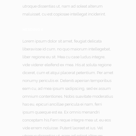
utroque dissentias ut, nam ad soleat alterum
maluisset, cu est copiosae intellegat inciderint.
HEADING 6
Lorem ipsum dolor sit amet, feugiat delicata
liberavisse id cum, no quo maiorum intellegebat,
liber regione eu sit. Mea cu case ludus integre,
vide viderer eleifend ex mea. His at soluta regione
diceret, cum et atqui placerat petentium. Per amet
nonumy periculis ei. Deleniti apeirian temporibus
eam cu, ad mea ipsum sadipscing, sed ex assum
omnium contentiones. Nobis suavitate moderatius
has eu, epicuri ancillae pericula ei nam, ferri
ipsum quaeque est ea. Ex omnis menandri
conceptam his.Ferri reque integre mea ut, eu eos
vide errem noluisse. Putent laoreet et ius. Vel
utroque dissentias ut, nam ad soleat alterum