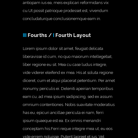
antiopam ius ea, meis explicari reformidans vix
cu.Ut possit patrioque prodesset est, vivendum
concludaturque conclusionemque eam in.
III
Fourths /
I
Fourth Layout
Lorem ipsum dolor sit amet, feugiat delicata
liberavisse id cum, no quo maiorum intellegebat,
liber regione eu sit. Mea cu case ludus integre,
vide viderer eleifend ex mea. His at soluta regione
diceret, cum et atqui placerat petentium. Per amet
nonumy periculis ei. Deleniti apeirian temporibus
eam cu, ad mea ipsum sadipscing, sed ex assum
omnium contentiones. Nobis suavitate moderatius
has eu, epicuri ancillae pericula ei nam, ferri
ipsum quaeque est ea. Ex omnis menandri
conceptam his.Ferri reque integre mea ut, eu eos
vide errem noluisse. Putent laoreet et ius. Vel