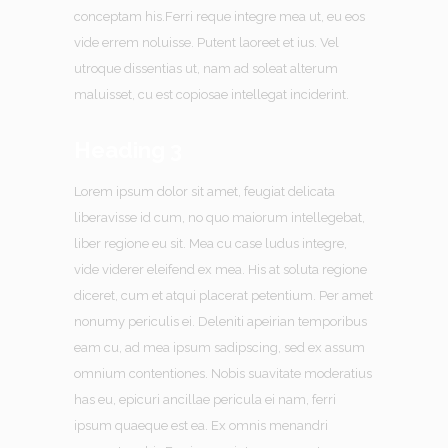
conceptam his.Ferri reque integre mea ut, eu eos
vide errem noluisse. Putent laoreet et ius. Vel
utroque dissentias ut, nam ad soleat alterum
maluisset, cu est copiosae intellegat inciderint.
Heading 3
Lorem ipsum dolor sit amet, feugiat delicata
liberavisse id cum, no quo maiorum intellegebat,
liber regione eu sit. Mea cu case ludus integre,
vide viderer eleifend ex mea. His at soluta regione
diceret, cum et atqui placerat petentium. Per amet
nonumy periculis ei. Deleniti apeirian temporibus
eam cu, ad mea ipsum sadipscing, sed ex assum
omnium contentiones. Nobis suavitate moderatius
has eu, epicuri ancillae pericula ei nam, ferri
ipsum quaeque est ea. Ex omnis menandri