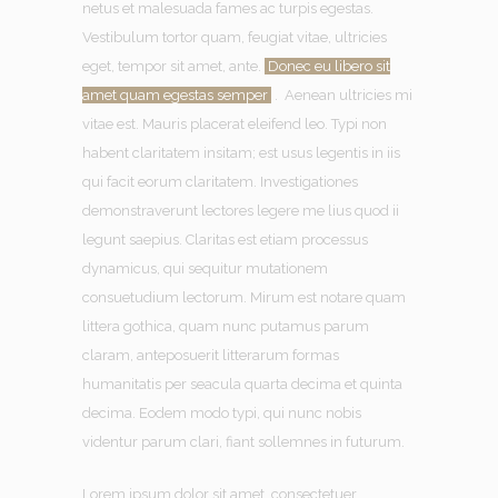
netus et malesuada fames ac turpis egestas.
Vestibulum tortor quam, feugiat vitae, ultricies
eget, tempor sit amet, ante.
Donec eu libero sit
amet quam egestas semper
. Aenean ultricies mi
vitae est. Mauris placerat eleifend leo. Typi non
habent claritatem insitam; est usus legentis in iis
qui facit eorum claritatem. Investigationes
demonstraverunt lectores legere me lius quod ii
legunt saepius. Claritas est etiam processus
dynamicus, qui sequitur mutationem
consuetudium lectorum. Mirum est notare quam
littera gothica, quam nunc putamus parum
claram, anteposuerit litterarum formas
humanitatis per seacula quarta decima et quinta
decima. Eodem modo typi, qui nunc nobis
videntur parum clari, fiant sollemnes in futurum.
Lorem ipsum dolor sit amet, consectetuer