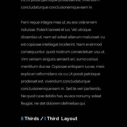
concludaturque conclusionemque eam in.
Ferri reque integre mea ut, eu eos vide errem
noluisse. Putent laoreet et ius. Vel utroque
dissentias ut, nam ad soleat alterum maluisset, cu
est copiosae intellegat inciderint. Nam ei eirmod
consequuntur, quod nostrum consectetuer usu ut.
Vim veniam singulis senserit an, sumo consul
mentitum duo ea. Copiosae antiopam ius ea, meis
explicari reformidans vix cu.Ut possit patrioque
prodesset est, vivendum concludaturque
conclusionemque eam in. Sed te veri partiendo.
Ne quod case debitis has, eu eos nonumy soleat
feugiat, ne stet dolorem definiebas qui.
II
Thirds /
I
Third Layout