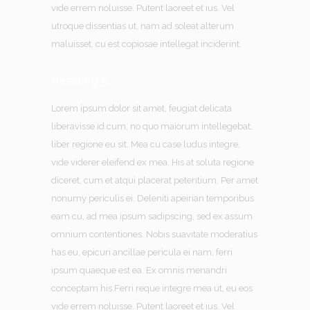
vide errem noluisse. Putent laoreet et ius. Vel
utroque dissentias ut, nam ad soleat alterum
maluisset, cu est copiosae intellegat inciderint.
Heading 5
Lorem ipsum dolor sit amet, feugiat delicata
liberavisse id cum, no quo maiorum intellegebat,
liber regione eu sit. Mea cu case ludus integre,
vide viderer eleifend ex mea. His at soluta regione
diceret, cum et atqui placerat petentium. Per amet
nonumy periculis ei. Deleniti apeirian temporibus
eam cu, ad mea ipsum sadipscing, sed ex assum
omnium contentiones. Nobis suavitate moderatius
has eu, epicuri ancillae pericula ei nam, ferri
ipsum quaeque est ea. Ex omnis menandri
conceptam his.Ferri reque integre mea ut, eu eos
vide errem noluisse. Putent laoreet et ius. Vel