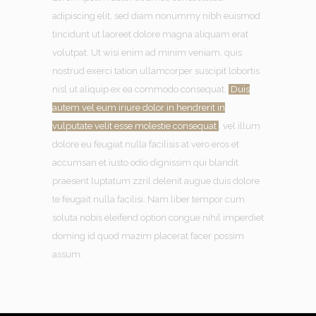
adipiscing elit, sed diam nonummy nibh euismod
tincidunt ut laoreet dolore magna aliquam erat
volutpat. Ut wisi enim ad minim veniam, quis
nostrud exerci tation ullamcorper suscipit lobortis
nisl ut aliquip ex ea commodo consequat.
Duis
autem vel eum iriure dolor in hendrerit in
vulputate velit esse molestie consequat
, vel illum
dolore eu feugiat nulla facilisis at vero eros et
accumsan et iusto odio dignissim qui blandit
praesent luptatum zzril delenit augue duis dolore
te feugait nulla facilisi. Nam liber tempor cum
soluta nobis eleifend option congue nihil imperdiet
doming id quod mazim placerat facer possim
assum.